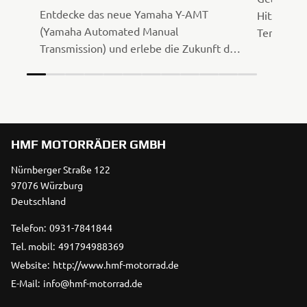
Entdecke das neue Yamaha Y-AMT
Hitzewell
(Yamaha Automated Manual
Temperatu
Transmission) und erlebe die Zukunft des
Öffnungsz
Motorradfahrens. Ob manuell per Wipp-
beachten 
Schalter oder vollautomatisch – Y-AMT
vielen Dan
bietet blitzschnelle Gangwechsel,
freuen un
maximale Kontrolle und ein einzigartiges
wünschen a
Fahrerlebnis. Jetzt bei HMF Motorräder
HMF MOTORRÄDER GMBH
selbst testen – mit der Yamaha MT-07 Y-
AMT, MT-07 Y-AMT 35 kW und MT-09 Y-
Nürnberger Straße 122
AMT.
97076 Würzburg
Deutschland
Telefon:
0931-7841844
Tel. mobil:
491794988369
Website:
http://www.hmf-motorrad.de
E-Mail:
info@hmf-motorrad.de