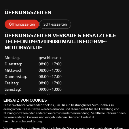
ÖFFNUNGSZEITEN
Öffnungszeiten
Schliesszeiten
ÖFFNUNGSZEITEN VERKAUF & ERSATZTEILE
TELEFON 09312009080 MAIL: INFO@HMF-
MOTORRAD.DE
Montag:
geschlossen
Dienstag:
08:00 - 17:00
Mittwoch:
08:00 - 17:00
Donnerstag:
08:00 - 17:00
Freitag:
08:00 - 17:00
Samstag:
09:00 - 13:00
Sonntag:
geschlossen
EINSATZ VON COOKIES
Diese Webseite verwendet Cookies, um Dir ein bestmögliches Surf-Erlebnis zu
WERKSTATT
ermöglichen. Diese Daten werden erhoben und dienen nicht für die Erstellung von
Nutzungsprofilen oder anderer weiterführender Verwendung. Sämtliche Informationen
Montag:
Besuch nach
zu verwendeten Cookies und eingebundenen Diensten findest du
Terminvereinbarung
hier:
Datenschutzerklärung
Dienstag:
08:00 - 17:00
Wir verwenden auf dieser Website folgende Dienste, welche erst nach deiner aktiven