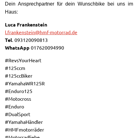
Dein Ansprechpartner für dein Wunschbike bei uns im
Haus:
Luca Frankenstein
l.frankenstein@hmf-motorrad.de
Tel
. 093120090813
WhatsApp
017620094990
#RevsYourHeart
#125ccm
#125ccBiker
#YamahaWR125R
#Enduro125
#Motocross
#Enduro
#DualSport
#YamahaHändler
#HMFmotorräder
#Motorradliebe