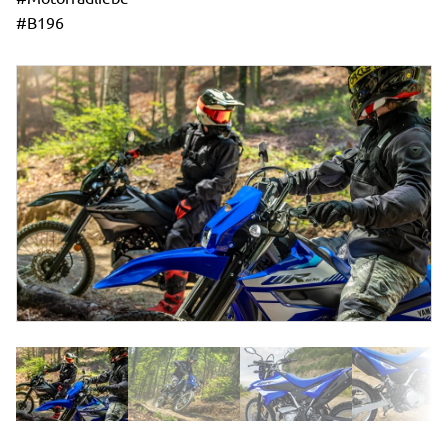
#B196