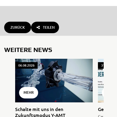
ZURÜCK
TEILEN
WEITERE NEWS
06.08.2026
31.07.202
MEHR
MEHR
Schalte mit uns in den
Geänder
Zukunftsmodus Y-AMT
Geänderte