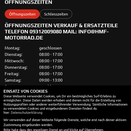
ÖFFNUNGSZEITEN
Öffnungszeiten
Schliesszeiten
ÖFFNUNGSZEITEN VERKAUF & ERSATZTEILE
TELEFON 09312009080 MAIL: INFO@HMF-
MOTORRAD.DE
Montag:
geschlossen
Dienstag:
08:00 - 17:00
Mittwoch:
08:00 - 17:00
Donnerstag:
08:00 - 17:00
Freitag:
08:00 - 17:00
Samstag:
09:00 - 13:00
Sonntag:
geschlossen
EINSATZ VON COOKIES
Diese Webseite verwendet Cookies, um Dir ein bestmögliches Surf-Erlebnis zu
WERKSTATT
ermöglichen. Diese Daten werden erhoben und dienen nicht für die Erstellung von
Nutzungsprofilen oder anderer weiterführender Verwendung. Sämtliche Informationen
Montag:
Besuch nach
zu verwendeten Cookies und eingebundenen Diensten findest du
Terminvereinbarung
hier:
Datenschutzerklärung
Dienstag:
08:00 - 17:00
Wir verwenden auf dieser Website folgende Dienste, welche erst nach deiner aktiven
Zustimmung eingebunden werden.
Mittwoch:
08:00 - 17:00
Bitte hake dazu den jeweiligen Dienst an und klicke auf Übernehmen: