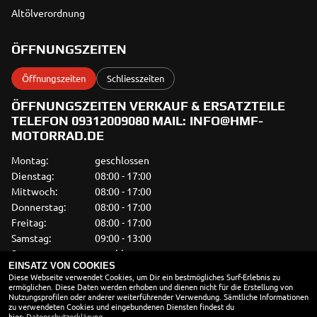
Altölverordnung
ÖFFNUNGSZEITEN
Öffnungszeiten
Schliesszeiten
ÖFFNUNGSZEITEN VERKAUF & ERSATZTEILE
TELEFON 09312009080 MAIL: INFO@HMF-
MOTORRAD.DE
Montag:
geschlossen
Dienstag:
08:00 - 17:00
Mittwoch:
08:00 - 17:00
Donnerstag:
08:00 - 17:00
Freitag:
08:00 - 17:00
Samstag:
09:00 - 13:00
Sonntag:
geschlossen
EINSATZ VON COOKIES
Diese Webseite verwendet Cookies, um Dir ein bestmögliches Surf-Erlebnis zu
WERKSTATT
ermöglichen. Diese Daten werden erhoben und dienen nicht für die Erstellung von
Nutzungsprofilen oder anderer weiterführender Verwendung. Sämtliche Informationen
Montag:
Besuch nach
zu verwendeten Cookies und eingebundenen Diensten findest du
Terminvereinbarung
hier:
Datenschutzerklärung