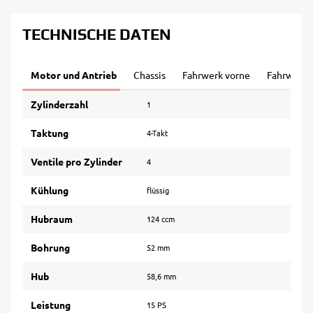
TECHNISCHE DATEN
Motor und Antrieb
Chassis
Fahrwerk vorne
Fahrwerk 
Zylinderzahl
1
Taktung
4-Takt
Ventile pro Zylinder
4
Kühlung
flüssig
Hubraum
124 ccm
Bohrung
52 mm
Hub
58,6 mm
Leistung
15 PS