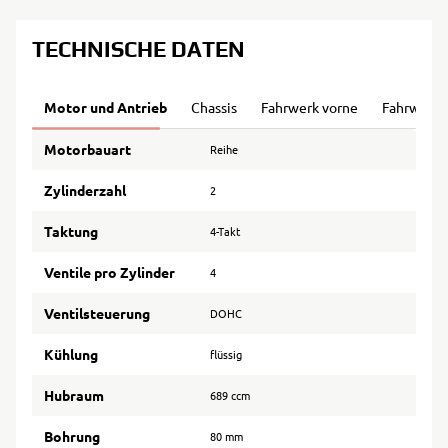
TECHNISCHE DATEN
Motor und Antrieb
Chassis
Fahrwerk vorne
Fahrwerk 
Motorbauart
Reihe
Zylinderzahl
2
Taktung
4-Takt
Ventile pro Zylinder
4
Ventilsteuerung
DOHC
Kühlung
flüssig
Hubraum
689 ccm
Bohrung
80 mm