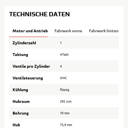
TECHNISCHE DATEN
Motor und Antrieb
Fahrwerk vorne
Fahrwerk hinten
B
Zylinderzahl
1
Taktung
4-Takt
Ventile pro Zylinder
4
Ventilsteuerung
OHC
Kühlung
flüssig
Hubraum
292 ccm
Bohrung
70 mm
Hub
75,9 mm