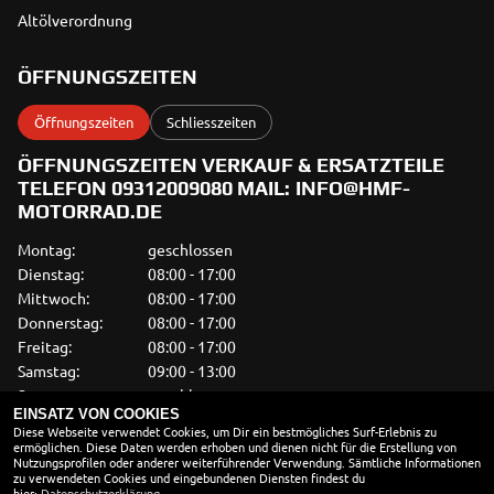
Altölverordnung
ÖFFNUNGSZEITEN
Öffnungszeiten
Schliesszeiten
ÖFFNUNGSZEITEN VERKAUF & ERSATZTEILE
TELEFON 09312009080 MAIL: INFO@HMF-
MOTORRAD.DE
Montag:
geschlossen
Dienstag:
08:00 - 17:00
Mittwoch:
08:00 - 17:00
Donnerstag:
08:00 - 17:00
Freitag:
08:00 - 17:00
Samstag:
09:00 - 13:00
Sonntag:
geschlossen
EINSATZ VON COOKIES
Diese Webseite verwendet Cookies, um Dir ein bestmögliches Surf-Erlebnis zu
WERKSTATT
ermöglichen. Diese Daten werden erhoben und dienen nicht für die Erstellung von
Nutzungsprofilen oder anderer weiterführender Verwendung. Sämtliche Informationen
Montag:
Besuch nach
zu verwendeten Cookies und eingebundenen Diensten findest du
Terminvereinbarung
hier:
Datenschutzerklärung